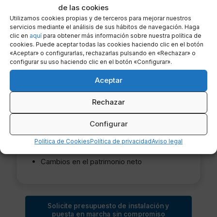
de las cookies
Utilizamos cookies propias y de terceros para mejorar nuestros
servicios mediante el análisis de sus hábitos de navegación. Haga
clic en
aquí
para obtener más información sobre nuestra política de
cookies. Puede aceptar todas las cookies haciendo clic en el botón
«Aceptar» o configurarlas, rechazarlas pulsando en «Rechazar» o
configurar su uso haciendo clic en el botón «Configurar».
Aceptar
A partir de 5 usuarios
Funcionalidades de Sage 50cloud Standard
Rechazar
Contabilidad presupuestaria
Configurar
Certificaciones de obra
Política de Cookies
Política de privacidad
Aviso legal
Artículos con envase
Cambios en el patrimonio neto
Solicite presupuesto de instalación y
puesta en marcha sin compromiso