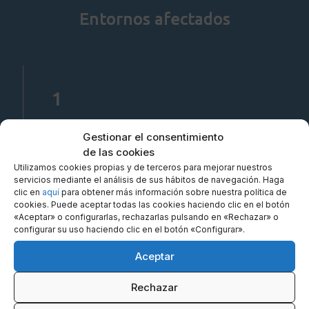
Entornos afectados
1
Creación de grupos de
Gestionar el consentimiento
facturación
de las cookies
Utilizamos cookies propias y de terceros para mejorar nuestros
servicios mediante el análisis de sus hábitos de navegación. Haga
clic en
aquí
para obtener más información sobre nuestra política de
cookies. Puede aceptar todas las cookies haciendo clic en el botón
«Aceptar» o configurarlas, rechazarlas pulsando en «Rechazar» o
2
configurar su uso haciendo clic en el botón «Configurar».
Aceptar
Creación de cuentas
contables
Rechazar