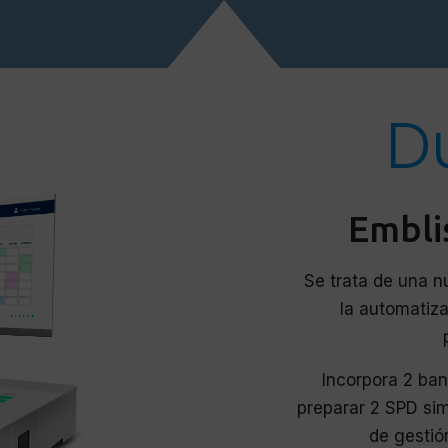
Du
Embli
Se trata de una 
la automatizac
Incorpora 2 ban
preparar 2 SPD si
de gestió