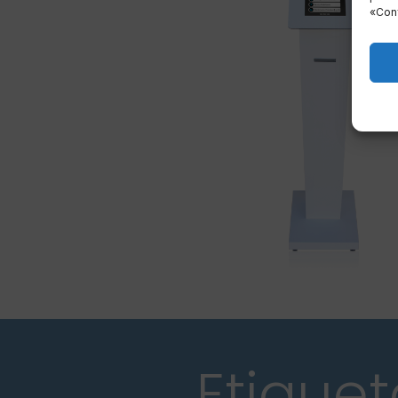
«Conf
Etique