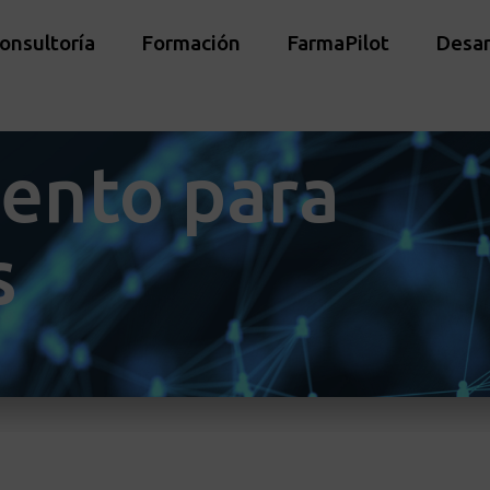
onsultoría
Formación
FarmaPilot
Desar
ento para
s