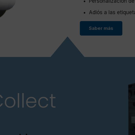
Personalización de
Adiós a las etique
Saber más
ollect