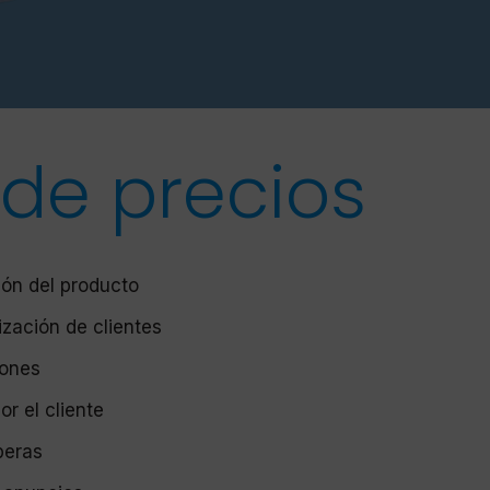
 de precios
ión del producto
ización de clientes
iones
or el cliente
peras