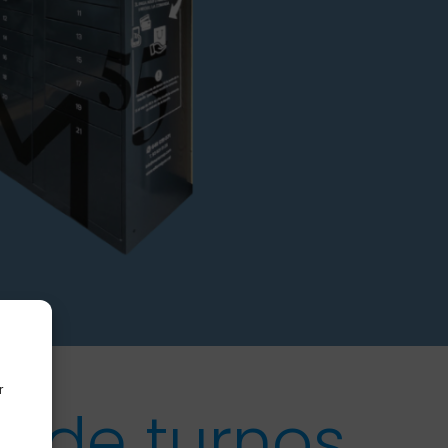
r
r de turnos