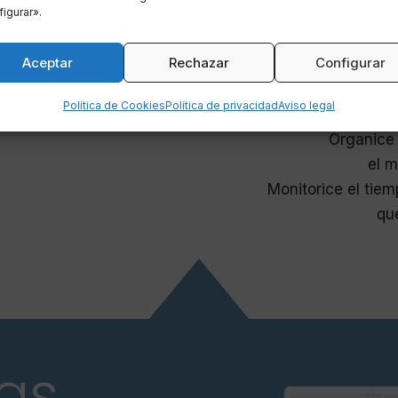
igurar».
Ge
Aceptar
Rechazar
Configurar
Política de Cookies
Política de privacidad
Aviso legal
Optimice los 
Organice 
el m
Monitorice el tiem
que
tas