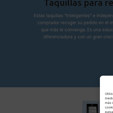
Taquillas para r
Estas taquillas “inteligentes” e indepe
comprador recoger su pedido en el 
que más le convenga. Es una soluc
diferenciadora y con un gran crec
Utili
media
más i
cooki
pulsa