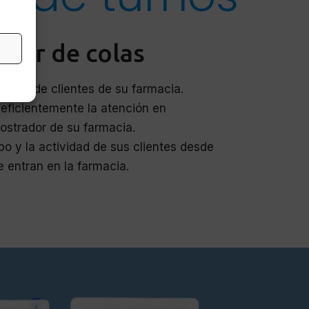
stor de colas
flujos de clientes de su farmacia.
eficientemente la atención en
ostrador de su farmacia.
po y la actividad de sus clientes desde
 entran en la farmacia.