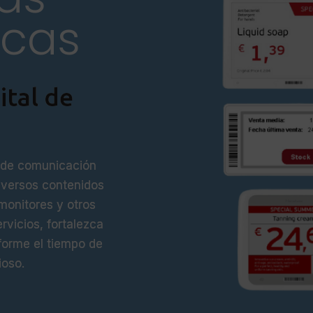
icas
ital de
a de comunicación
diversos contenidos
monitores y otros
ervicios, fortalezca
sforme el tiempo de
ioso.