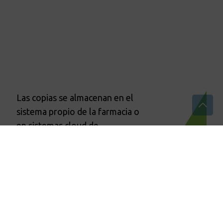
Las copias se almacenan en el
sistema propio de la farmacia o
en sistemas cloud de
almacenamiento en la nube, tú
decides