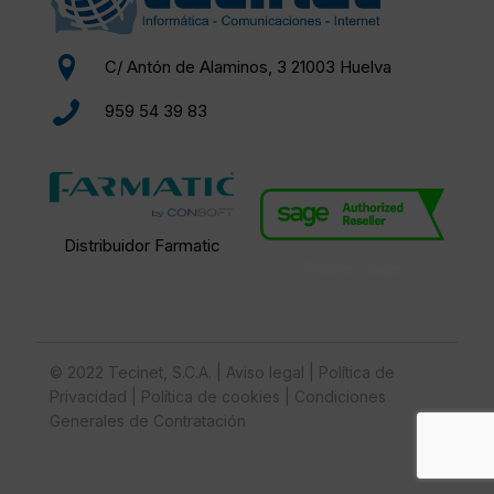
C/ Antón de Alaminos, 3 21003 Huelva
959 54 39 83
Distribuidor Farmatic
Partner Sage
© 2022 Tecinet, S.C.A. |
Aviso legal
|
Política de
Privacidad
|
Política de cookies
|
Condiciones
Generales de Contratación