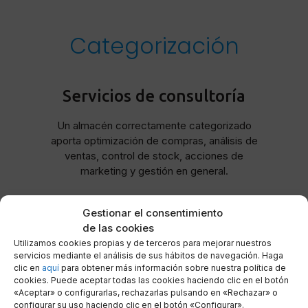
Categorización
Servicios de consultoría
Un almacén correctamente categorizado
aporta optimización de compras, análisis de
ventas, control de stock, acciones de
marketing y gestión en general.
Gestionar el consentimiento
Saber más
de las cookies
Utilizamos cookies propias y de terceros para mejorar nuestros
servicios mediante el análisis de sus hábitos de navegación. Haga
clic en
aquí
para obtener más información sobre nuestra política de
cookies. Puede aceptar todas las cookies haciendo clic en el botón
«Aceptar» o configurarlas, rechazarlas pulsando en «Rechazar» o
configurar su uso haciendo clic en el botón «Configurar».